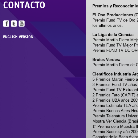
CONTACTO
Premios y Reconocimie
El Oso Producciones (C
Premio Fund TV de Oro 2
los últimos años.
La Liga de la Ciencia:
ENGLISH VERSION
Premio Martín Fierro Mejo
Premio Fund TV Mejor Pro
Premio FUND TV DE ORO
Brotes Verdes:
Premio Martín Fierro de C
Cientificos Industria Ar
5 Premios Martín Fierro 
3 Premios Fund TV años 
Premio Fund TV Extraord
2 Premios Tato (CAPIT) 
2 Premios UBA años 200
Premio Estimulo TEA añ
Premio Buenos Aires Her
Premio Telenatura Univer
Mostra Ver Ciencia (Bras
1º Premio de a Muestra I
Premio Sadosky año 200
Ganador de la Beca Avin